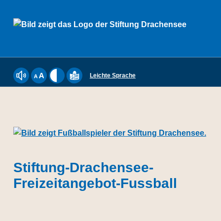
Stiftung Drachensee
Leichte Sprache
Webseite mit ReadSpeaker vorlesen lassen
Schriftgröße einstellen
Kontrast einstellen
Inhalte der Website in Leichter Sprache a
Stiftung-Drachensee-
DIE STIFTUNG DRACHENSEE IST SOZIALER DIENSTLEISTER UND MEHR. WIR BIETEN MENSCHEN MIT BEHINDERUNGEN SEIT 50 JAHREN IN DEN LEBENSWELTEN ARBEITEN, WOHNEN, BILDUNG SOWIE FREIZEIT UND KULTUR MÖGLICHKEITEN ZUR GESELLSCHAFTLICHEN TEILHABE. DIE STIFTUNG DRACHENSEE BIETET 640 ANERKANNTE WERKSTATTPLÄTZE AN FÜNF STANDORTEN IN KIEL.
Freizeitangebot-Fussball