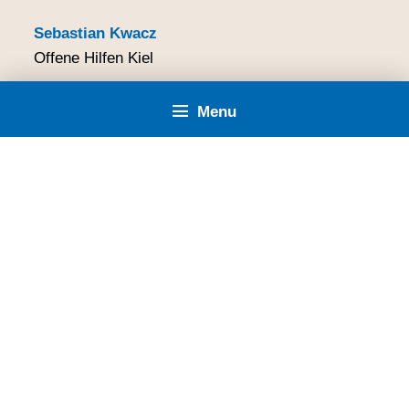
Sebastian Kwacz
Offene Hilfen Kiel
Stiftung Drachensee
Menu
Harmsstraße 66
Telefon:
0431 6484-412
E-Mail:
sebastian.kwacz@drachensee.de
Stiftung Drachensee
>
FSJ/BFD
Startseite
Lernen und Arbeiten