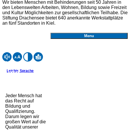
Wir bieten Menschen mit Behinderungen seit 50 Jahren in
den Lebenswelten Arbeiten, Wohnen, Bildung sowie Freizeit
und Kultur Möglichkeiten zur gesellschaftlichen Teilhabe. Die
Stiftung Drachensee bietet 640 anerkannte Werkstattplätze
an fünf Standorten in Kiel.
Menu
Lernen
Webseite mit ReadSpeaker vorlesen lassen
Schriftgröße einstellen
Kontrast einstellen
Inhalte der Website in Leichter Sprache anzeigen
Leichte Sprache
und
Arbeiten
Jeder Mensch hat
das Recht auf
Bildung und
Qualifizierung.
Darum legen wir
großen Wert auf die
Qualität unserer