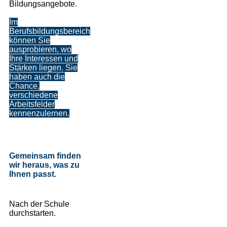
Bildungsangebote.
Im
Berufsbildungsbereich
können Sie
ausprobieren, wo
Ihre Interessen und
Stärken liegen. Sie
haben auch die
Chance,
verschiedene
Arbeitsfelder
kennenzulernen.
Gemeinsam finden
wir heraus, was zu
Ihnen passt.
Nach der Schule
durchstarten.