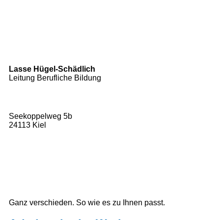
Telefon:
0431 6484-370
E-Mail:
jennifer.hinz@drachensee.de
Lasse Hügel-Schädlich
Leitung Berufliche Bildung
Seekoppelweg 5b
24113 Kiel
Telefon:
0431 6484-360
E-Mail:
huegel-schaedlich@drachensee.de
Ganz verschieden. So wie es zu Ihnen passt.