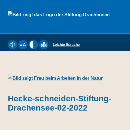
Stiftung Drachensee
Leichte Sprache
Webseite mit ReadSpeaker vorlesen lassen
Schriftgröße einstellen
Kontrast einstellen
Inhalte der Website in Leichter Sprache a
Hecke-schneiden-Stiftung-
DIE STIFTUNG DRACHENSEE IST SOZIALER DIENSTLEISTER UND MEHR. WIR BIETEN MENSCHEN MIT BEHINDERUNGEN SEIT 50 JAHREN IN DEN LEBENSWELTEN ARBEITEN, WOHNEN, BILDUNG SOWIE FREIZEIT UND KULTUR MÖGLICHKEITEN ZUR GESELLSCHAFTLICHEN TEILHABE. DIE STIFTUNG DRACHENSEE BIETET 640 ANERKANNTE WERKSTATTPLÄTZE AN FÜNF STANDORTEN IN KIEL.
Drachensee-02-2022