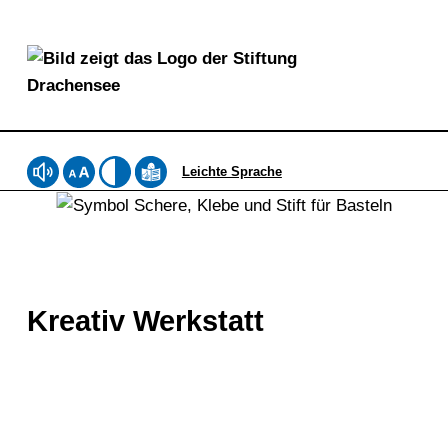
Stiftung Drachensee
Leichte Sprache
Webseite mit ReadSpeaker vorlesen lassen
Schriftgröße einstellen
Kontrast einstellen
Inhalte der Website in Leichter Sprac
Kreativ Werkstatt
DIE STIFTUNG DRACHENSEE IST SOZIALER DIENSTLEISTER UND MEHR. WIR BIETEN MENSCHEN MIT BEHINDERUNGEN SEIT 50 JAHREN IN DEN LEBENSWELTEN ARBEITEN, WOHNEN, BILDUNG SOWIE FREIZEIT UND KULTUR MÖGLICHKEITEN ZUR GESELLSCHAFTLICHEN TEILHABE. DIE STIFTUNG DRACHENSEE BIETET 640 ANERKANNTE WERKSTATTPLÄTZE AN FÜNF STANDORTEN IN KIEL.