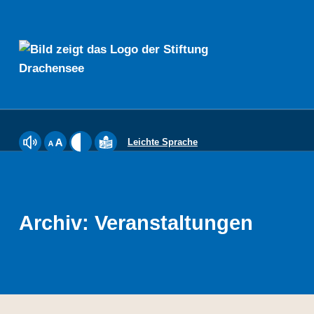
Stiftung Drachensee
Leichte Sprache
Webseite mit ReadSpeaker vorlesen lassen
Schriftgröße einstellen
Kontrast einstellen
Inhalte der Website in Leichter Sprac
Archiv:
Veranstaltungen
DIE STIFTUNG DRACHENSEE IST SOZIALER DIENSTLEISTER UND MEHR. WIR BIETEN MENSCHEN MIT BEHINDERUNGEN SEIT 50 JAHREN IN DEN LEBENSWELTEN ARBEITEN, WOHNEN, BILDUNG SOWIE FREIZEIT UND KULTUR MÖGLICHKEITEN ZUR GESELLSCHAFTLICHEN TEILHABE. DIE STIFTUNG DRACHENSEE BIETET 640 ANERKANNTE WERKSTATTPLÄTZE AN FÜNF STANDORTEN IN KIEL.