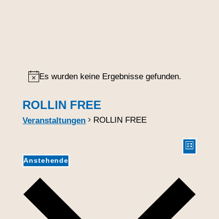
Es wurden keine Ergebnisse gefunden.
Hinweis
ROLLIN FREE
ROLLIN FREE
Veranstaltungen
A
V
Liste
e
n
Anstehende
r
s
Datum
a
wählen.
i
n
c
s
t
h