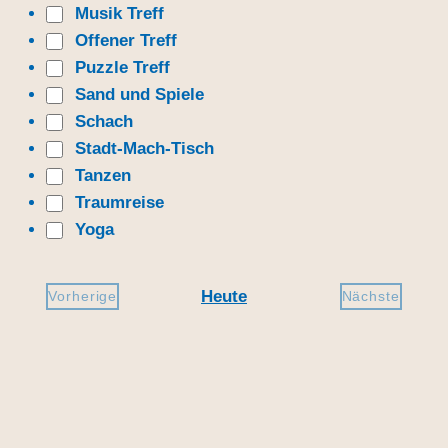
Musik Treff
i
Offener Treff
g
Puzzle Treff
a
t
Sand und Spiele
i
Schach
o
Stadt-Mach-Tisch
n
Tanzen
Traumreise
Yoga
Heute
Vorherige
Nächste
Veranstaltungen
Veranstalt