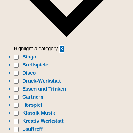
a
t
l
e
t
n
u
n
-
g
N
A
Highlight a category
✕
a
n
Bingo
v
s
Brettspiele
i
i
Disco
c
g
Druck-Werkstatt
h
a
Essen und Trinken
t
t
e
Gärtnern
n
Hörspiel
i
-
Klassik Musik
o
N
Kreativ Werkstatt
n
a
Lauftreff
v