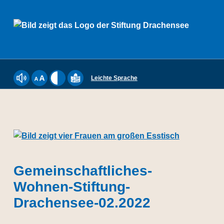
Stiftung Drachensee
Leichte Sprache
Webseite mit ReadSpeaker vorlesen lassen
Schriftgröße einstellen
Kontrast einstellen
Inhalte der Website in Leichter Sprache a
Gemeinschaftliches-
DIE STIFTUNG DRACHENSEE IST SOZIALER DIENSTLEISTER UND MEHR. WIR BIETEN MENSCHEN MIT BEHINDERUNGEN SEIT 50 JAHREN IN DEN LEBENSWELTEN ARBEITEN, WOHNEN, BILDUNG SOWIE FREIZEIT UND KULTUR MÖGLICHKEITEN ZUR GESELLSCHAFTLICHEN TEILHABE. DIE STIFTUNG DRACHENSEE BIETET 640 ANERKANNTE WERKSTATTPLÄTZE AN FÜNF STANDORTEN IN KIEL.
Wohnen-Stiftung-
Drachensee-02.2022