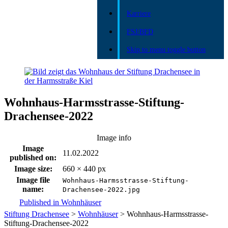
Karriere
FSJ/BFD
Skip to menu toggle button
Wohnhaus-Harmsstrasse-Stiftung-
Drachensee-2022
Image info
Image
11.02.2022
published on:
Image size:
660 × 440 px
Image file
Wohnhaus-Harmsstrasse-Stiftung-
name:
Drachensee-2022.jpg
Skip
Beitragsnavigation
Published in
Wohnhäuser
back
Stiftung Drachensee
>
Wohnhäuser
>
Wohnhaus-Harmsstrasse-
to
Stiftung-Drachensee-2022
main