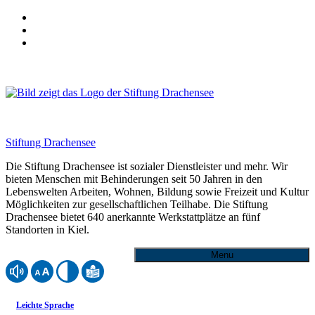
Skip
to
Skip
main
to
Skip
navigation
main
to
content
footer
Wohnhaus-
Stiftung Drachensee
Harmsstrasse-
Die Stiftung Drachensee ist sozialer Dienstleister und mehr. Wir
bieten Menschen mit Behinderungen seit 50 Jahren in den
Stiftung-
Lebenswelten Arbeiten, Wohnen, Bildung sowie Freizeit und Kultur
Drachensee-
Möglichkeiten zur gesellschaftlichen Teilhabe. Die Stiftung
Drachensee bietet 640 anerkannte Werkstattplätze an fünf
2022
Standorten in Kiel.
-
Stiftung
Menu
Drachensee
Webseite mit ReadSpeaker vorlesen lassen
Schriftgröße einstellen
Kontrast einstellen
Inhalte der Website in Leichter Sprache anzeigen
Leichte Sprache