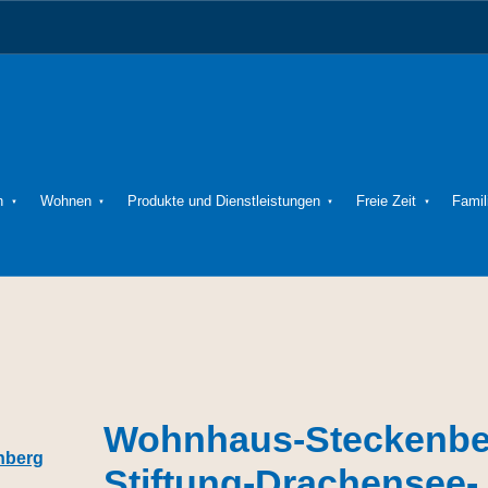
rache anzeigen
n
Wohnen
Produkte und Dienstleistungen
Freie Zeit
Famil
Wohnhaus-Steckenbe
Stiftung-Drachensee-