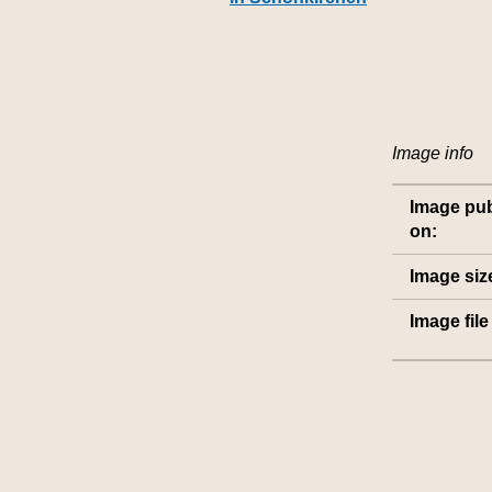
Image info
Image pu
on:
Image siz
Image fil