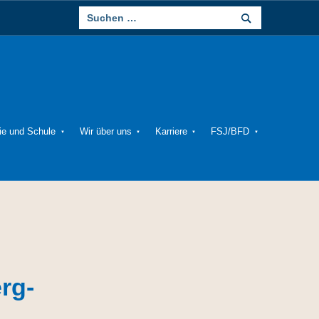
ie und Schule
Wir über uns
Karriere
FSJ/BFD
rg-