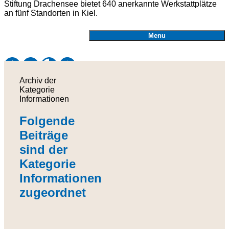
Stiftung Drachensee bietet 640 anerkannte Werkstattplätze
an fünf Standorten in Kiel.
Menu
Webseite mit ReadSpeaker vorlesen lassen
Schriftgröße einstellen
Kontrast einstellen
Inhalte der Website in Leichter Sprache anzeigen
Archiv der
Kategorie
Leichte Sprache
Informationen
Folgende
Beiträge
sind der
Kategorie
Informationen
zugeordnet