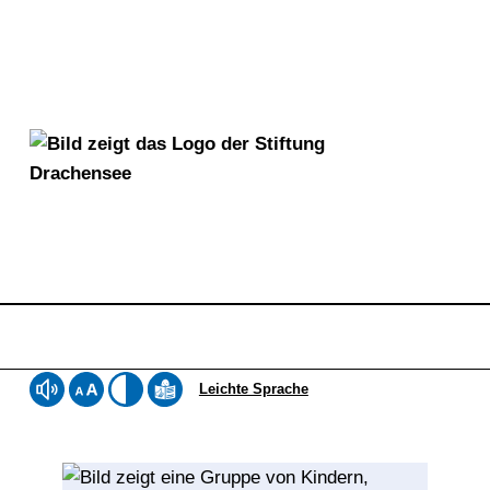
Stiftung Drachensee
Leichte Sprache
DIE STIFTUNG DRACHENSEE IST SOZIALER DIENSTLEISTER UND MEHR. WIR BIETEN MENSCHEN MIT BEHINDERUNGEN SEIT 50 JAHREN IN DEN LEBENSWELTEN ARBEITEN, WOHNEN, BILDUNG SOWIE FREIZEIT UND KULTUR MÖGLICHKEITEN ZUR GESELLSCHAFTLICHEN TEILHABE. DIE STIFTUNG DRACHENSEE BIETET 640 ANERKANNTE WERKSTATTPLÄTZE AN FÜNF STANDORTEN IN KIEL.
Webseite mit ReadSpeaker vorlesen lassen
Schriftgröße einstellen
Kontrast einstellen
Inhalte der Website in Leichter Sprac