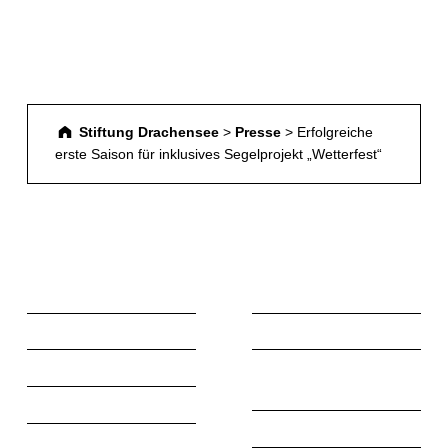
Stiftung Drachensee
>
Presse
>
Erfolgreiche
erste Saison für inklusives Segelprojekt „Wetterfest“
Startseite
Lernen und Arbeiten
Leichte Sprache
Wohnen
Wir über uns
Produkte und
Dienstleistungen
Karriere
Freie Zeit
Kontakt